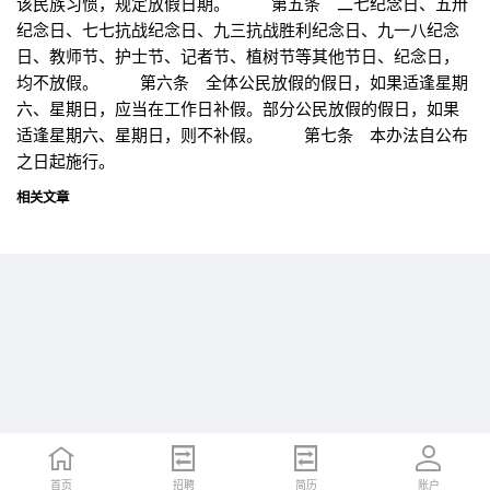
该民族习惯，规定放假日期。 第五条 二七纪念日、五卅
纪念日、七七抗战纪念日、九三抗战胜利纪念日、九一八纪念
日、教师节、护士节、记者节、植树节等其他节日、纪念日，
均不放假。 第六条 全体公民放假的假日，如果适逢星期
六、星期日，应当在工作日补假。部分公民放假的假日，如果
适逢星期六、星期日，则不补假。 第七条 本办法自公布
之日起施行。
相关文章
首页
首页
招聘
招聘
简历
简历
账户
账户